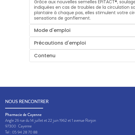
Grâce aux nouvelles semelles EPITACT®, soulagez
indiquées en cas de troubles de la circulation 
plantaire à chaque pas, elles stimulent votre c
sensations de gonflement.
Mode d'emploi
Précautions d'emploi
Contenu
NOUS RENCONTRER
Pharmacie de Cayenne
Angle 26 rue du 14 juillet et 22 juin 1962 et 1 avenue Ronjon
97300
Cayenne
Tel :
05 94 28 70 88