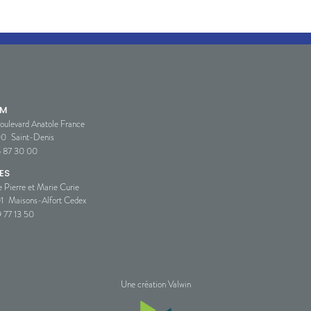
SM
oulevard Anatole France
00
Saint-Denis
5 87 30 00
ES
e Pierre et Marie Curie
1
Maisons-Alfort Cedex
 77 13 50
Une création Valwin