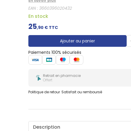
En savoir plus
Gencives
EAN :
3660396020432
Hygiène
bucco-
En stock
dentaire
25
,
90
€ TTC
Ajouter au panier
Paiements 100% sécurisés
Retrait en pharmacie
Offert
Politique de retour
Satisfait ou remboursé
Description