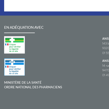
EN ADÉQUATION AVEC
AN
143 b
932
01 5
ANS
14 ru
9470
01 49
MINISTÈRE DE LA SANTÉ
ORDRE NATIONAL DES PHARMACIENS