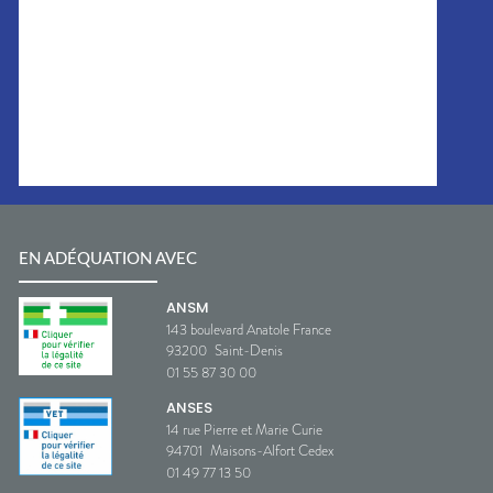
EN ADÉQUATION AVEC
ANSM
143 boulevard Anatole France
93200
Saint-Denis
01 55 87 30 00
ANSES
14 rue Pierre et Marie Curie
94701
Maisons-Alfort Cedex
01 49 77 13 50