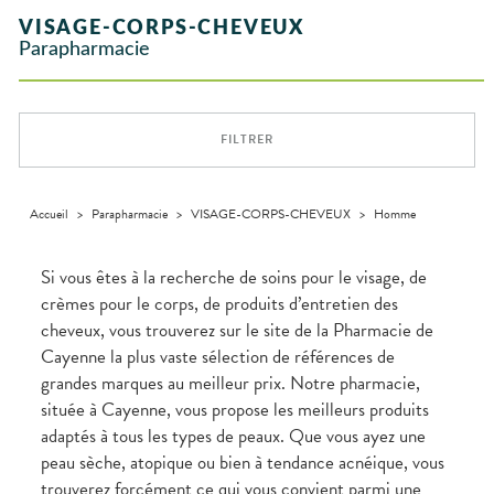
Vitamines
INTIMITÉ
SANTÉ
SÉCURISÉE
VÉTÉRINAIRE
Boissons et
domicile
Aroma
- fatigue
NOTRE
Etendre
Spasmes
Verrues
VISAGE-CORPS-CHEVEUX
INTIMITÉ
Soins
Aliments
Etendre
ÉQUIPE
VIDÉOS DE
SCAN
Orthopédie
Vétérinaire
VISAGE-
dentaires
Parapharmacie
Etendre
Vermifuges
DISPOSITIFS
D’ORDONNANCE
Sécheresses
MATÉRIEL ET
Compléments
CORPS-
Etendre
INFORMATIONS
MÉDICAUX
Trousse à
ACCESSOIRES
alimentaires
CHEVEUX
UTILES
Troubles
pharmacie
VOTRE
Trousse à
urinaires
MUSCLES -
Dispositifs
Cheveux
Etendre
PHARMACIES
APPLICATION
ARTICULATIONS
pharmacie
médicaux
DE GARDE
DE SANTÉ
Corps
FILTRER
NUTRITION
Douleurs
Etendre
Homme
musculaires
OPHTALMOLOGIE
Prévention
Etendre
Solaire
cardio-
Irritations
OREILLES
vasculaire
Accueil
>
Parapharmacie
>
VISAGE-CORPS-CHEVEUX
>
Homme
Etendre
Visage
- NEZ -
Lavages
GORGE
oculaires
Maux
SANTÉ-
Si vous êtes à la recherche de soins pour le visage, de
Etendre
Sécheresses
NUTRITION
de gorge
crèmes pour le corps, de produits d’entretien des
des yeux
Boissons et
Rhumes
SEVRAGE
Etendre
cheveux, vous trouverez sur le site de la Pharmacie de
TABAGIQUE
Aliments
- état
grippaux
Cayenne la plus vaste sélection de références de
Compléments
Gommes
SOINS
Etendre
alimentaires
DENTAIRES
Toux
grandes marques au meilleur prix. Notre pharmacie,
grasses
située à Cayenne, vous propose les meilleurs produits
TROUBLES DE
Soins
Etendre
dentaires
Toux
LA
adaptés à tous les types de peaux. Que vous ayez une
CIRCULATION
sèches
Bains de
peau sèche, atopique ou bien à tendance acnéique, vous
Jambes
bouche
trouverez forcément ce qui vous convient parmi une
lourdes