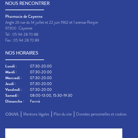
NOUS RENCONTRER
Pharmacie de Cayenne
Angle 26 rue du 14 juillet et 22 juin 1962 et 1 avenue Ronjon
97300
Cayenne
Tel :
05 94 28 70 88
Fax :
05 94 28 70 89
NOS HORAIRES
Lundi
:
07:30-20:00
Mardi
:
07:30-20:00
Mercredi
:
07:30-20:00
Jeudi
:
07:30-20:00
Vendredi
:
07:30-20:00
Samedi
:
08:00-13:00, 15:30-19:30
Dimanche
:
Fermé
CGUVL
Mentions légales
Plan du site
Données personnelles et cookies