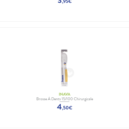
3
,
95
€
INAVA
Brosse À Dents 15/100 Chirurgicale
4
,
50
€