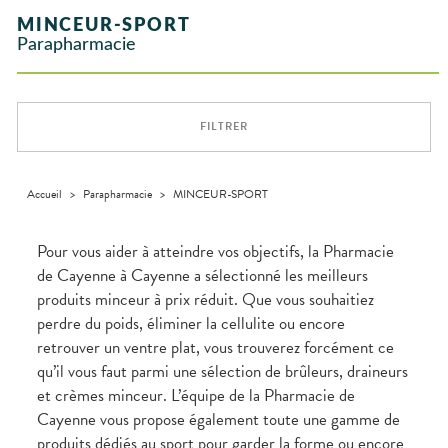
Vitamines
INTIMITÉ
SANTÉ
SÉCURISÉE
VÉTÉRINAIRE
Boissons et
domicile
Aroma
- fatigue
NOTRE
Etendre
Spasmes
Verrues
MINCEUR-SPORT
INTIMITÉ
Soins
Aliments
Etendre
ÉQUIPE
VIDÉOS DE
SCAN
Orthopédie
Vétérinaire
VISAGE-
dentaires
Parapharmacie
Etendre
Vermifuges
DISPOSITIFS
D’ORDONNANCE
Sécheresses
MATÉRIEL ET
Compléments
CORPS-
Etendre
INFORMATIONS
MÉDICAUX
Trousse à
ACCESSOIRES
alimentaires
CHEVEUX
UTILES
Troubles
pharmacie
VOTRE
Trousse à
urinaires
MUSCLES -
Dispositifs
Cheveux
Etendre
PHARMACIES
APPLICATION
ARTICULATIONS
pharmacie
médicaux
DE GARDE
DE SANTÉ
Corps
FILTRER
NUTRITION
Douleurs
Etendre
Homme
musculaires
OPHTALMOLOGIE
Prévention
Etendre
Solaire
cardio-
Irritations
OREILLES
vasculaire
Accueil
>
Parapharmacie
>
MINCEUR-SPORT
Etendre
Visage
- NEZ -
Lavages
GORGE
oculaires
Maux
SANTÉ-
Pour vous aider à atteindre vos objectifs, la Pharmacie
Etendre
Sécheresses
NUTRITION
de gorge
de Cayenne à Cayenne a sélectionné les meilleurs
des yeux
Boissons et
Rhumes
SEVRAGE
Etendre
produits minceur à prix réduit. Que vous souhaitiez
TABAGIQUE
Aliments
- état
grippaux
perdre du poids, éliminer la cellulite ou encore
Compléments
Gommes
SOINS
Etendre
alimentaires
DENTAIRES
Toux
retrouver un ventre plat, vous trouverez forcément ce
grasses
qu’il vous faut parmi une sélection de brûleurs, draineurs
TROUBLES DE
Soins
Etendre
dentaires
Toux
LA
et crèmes minceur. L’équipe de la Pharmacie de
CIRCULATION
sèches
Bains de
Cayenne vous propose également toute une gamme de
Jambes
bouche
produits dédiés au sport pour garder la forme ou encore
lourdes