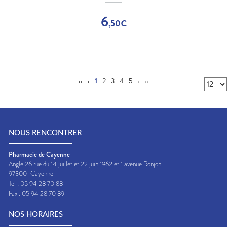
6
,
50
€
‹‹
‹
1
2
3
4
5
›
››
NOUS RENCONTRER
Pharmacie de Cayenne
Angle 26 rue du 14 juillet et 22 juin 1962 et 1 avenue Ronjon
97300
Cayenne
Tel :
05 94 28 70 88
Fax :
05 94 28 70 89
NOS HORAIRES