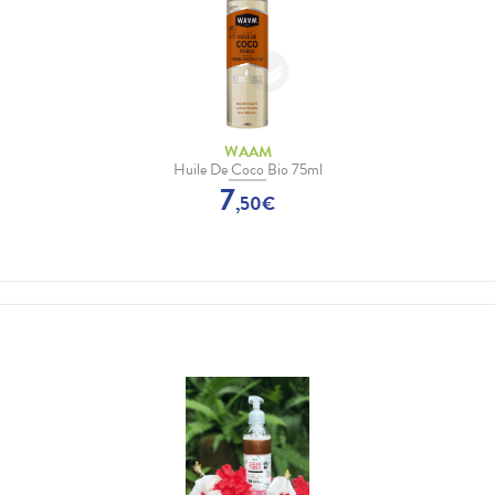
WAAM
Huile De Coco Bio 75ml
7
,
50
€