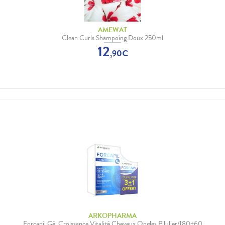
AMEWAT
Clean Curls Shampoing Doux 250ml
12
,
90
€
ARKOPHARMA
Forcapil Gél Croissance Vitalité Cheveux Ongles Pilulier/180+60