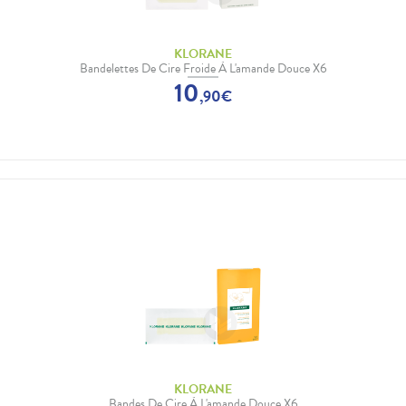
KLORANE
Bandelettes De Cire Froide À L'amande Douce X6
10
,
90
€
KLORANE
Bandes De Cire À L'amande Douce X6