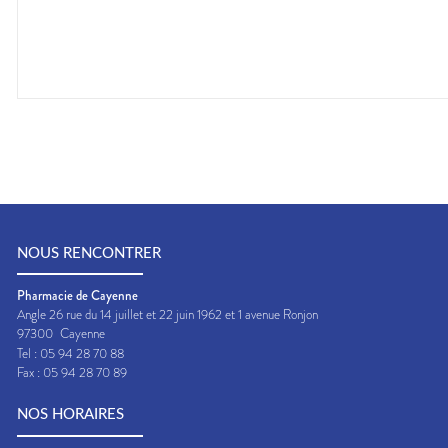
NOUS RENCONTRER
Pharmacie de Cayenne
Angle 26 rue du 14 juillet et 22 juin 1962 et 1 avenue Ronjon
97300
Cayenne
Tel :
05 94 28 70 88
Fax :
05 94 28 70 89
NOS HORAIRES