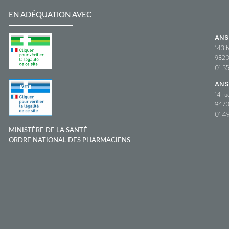
EN ADÉQUATION AVEC
AN
143 b
932
01 5
ANS
14 ru
9470
01 49
MINISTÈRE DE LA SANTÉ
ORDRE NATIONAL DES PHARMACIENS