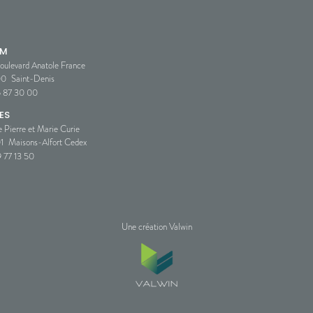
SM
oulevard Anatole France
00
Saint-Denis
5 87 30 00
ES
e Pierre et Marie Curie
1
Maisons-Alfort Cedex
 77 13 50
Une création Valwin