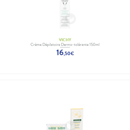
VICHY
Crème Dépilatoire Dermo-tolérante 150ml
16
,
50
€