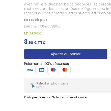
Gencives
Avec Ma 1ère Blédine®, bébé découvre les céréale
Hygiène
maternel, ou dans ses purées de légumes ou frui
bucco-
l'essentiel : des céréales, sans sucres, sans co
dentaire
En savoir plus
EAN :
3041090839993
En stock
3
,
90
€ TTC
Ajouter au panier
Paiements 100% sécurisés
Retrait en pharmacie
Offert
Politique de retour
Satisfait ou remboursé