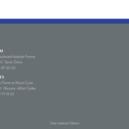
SM
oulevard Anatole France
00
Saint-Denis
5 87 30 00
ES
e Pierre et Marie Curie
1
Maisons-Alfort Cedex
 77 13 50
Une création Valwin