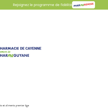
Rejoignez le programme de fidélité
its et aliments premier âge