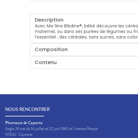
Description
Avec Ma 1ère Blédine®, bébé découvre les céréal
maternel, ou dans ses purées de légumes ou fru
l'essentiel : des céréales, sans sucres, sans c
Composition
Contenu
NOUS RENCONTRER
Pharmacie de Cayenne
Angle 26 rue du 14 juillet et 22 juin 1962 et 1 avenue Ronjon
97300
Cayenne