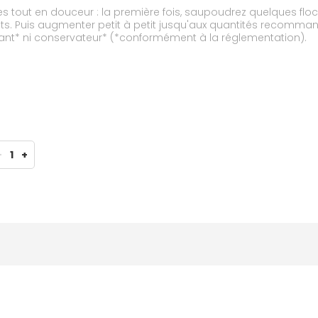
s tout en douceur : la première fois, saupoudrez quelques flo
ts. Puis augmenter petit à petit jusqu'aux quantités recomman
lorant* ni conservateur* (*conformément à la réglementation).
-
1
+