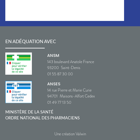
EN ADÉQUATION AVEC
ANSM
143 boulevard Anatole France
93200
Saint-Denis
01 55 87 30 00
ANSES
14 rue Pierre et Marie Curie
94701
Maisons-Alfort Cedex
01 49 77 13 50
MINISTÈRE DE LA SANTÉ
ORDRE NATIONAL DES PHARMACIENS
Une création Valwin