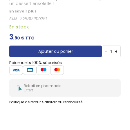
Gencives
un dessert ensoleillé !
Hygiène
En savoir plus
bucco-
dentaire
EAN :
3288131510781
En stock
3
,
90
€ TTC
Ajouter au panier
-
1
+
Paiements 100% sécurisés
Retrait en pharmacie
Offert
Politique de retour
Satisfait ou remboursé