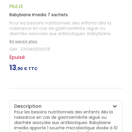
Gencives
PILEJE
Hygiène
bucco-
Babybiane Imedia 7 sachets
dentaire
Pour les besoins nutritionnels des enfants dès la
naissance en cas de gastroentérite aiguë ou
diarrhée associée aux antibiotiques. Babybiane
Imedia apporte 1 souche microbiotique dosée à 10
En savoir plus
milliards par sachet : Lacticaseibacillus rhamnosus
EAN :
3701145600076
GG LA801. Denrée alimentaire destinée à des fins
médicales spéciales.
Épuisé
13
,
90
€ TTC
Description
Pour les besoins nutritionnels des enfants dès la
naissance en cas de gastroentérite aiguë ou
diarrhée associée aux antibiotiques. Babybiane
Imedia apporte 1 souche microbiotique dosée à 10