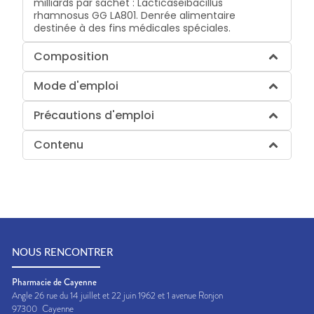
milliards par sachet : Lacticaseibacillus
rhamnosus GG LA801. Denrée alimentaire
destinée à des fins médicales spéciales.
Composition
Mode d'emploi
Précautions d'emploi
Contenu
NOUS RENCONTRER
Pharmacie de Cayenne
Angle 26 rue du 14 juillet et 22 juin 1962 et 1 avenue Ronjon
97300
Cayenne