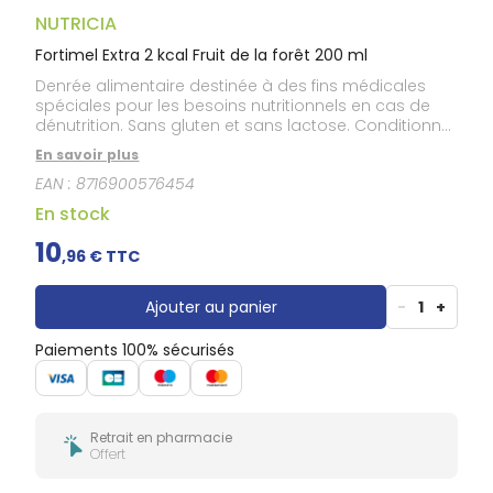
Gencives
NUTRICIA
Hygiène
bucco-
Fortimel Extra 2 kcal Fruit de la forêt 200 ml
dentaire
Denrée alimentaire destinée à des fins médicales
spéciales pour les besoins nutritionnels en cas de
dénutrition. Sans gluten et sans lactose. Conditionné
sous atmosphère protectrice.
En savoir plus
EAN :
8716900576454
En stock
10
,
96
€ TTC
Ajouter au panier
-
1
+
Paiements 100% sécurisés
Retrait en pharmacie
Offert