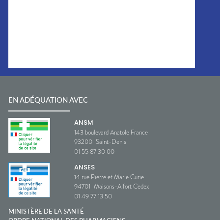
EN ADÉQUATION AVEC
ANSM
143 boulevard Anatole France
93200
Saint-Denis
01 55 87 30 00
ANSES
14 rue Pierre et Marie Curie
94701
Maisons-Alfort Cedex
01 49 77 13 50
MINISTÈRE DE LA SANTÉ