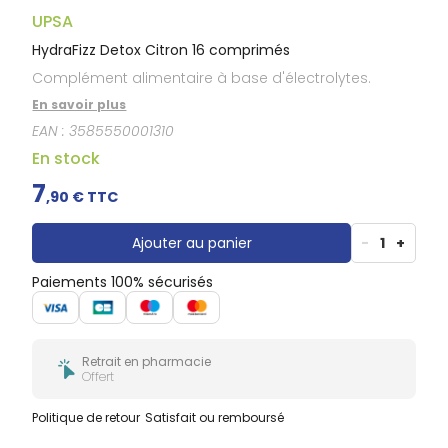
Gencives
UPSA
Hygiène
bucco-
HydraFizz Detox Citron 16 comprimés
dentaire
Complément alimentaire à base d'électrolytes.
En savoir plus
EAN :
3585550001310
En stock
7
,
90
€ TTC
Ajouter au panier
-
1
+
Paiements 100% sécurisés
Retrait en pharmacie
Offert
Politique de retour
Satisfait ou remboursé