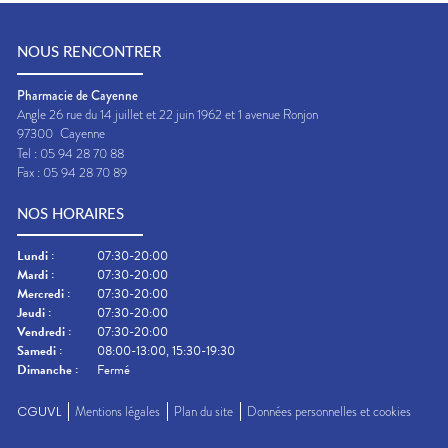
NOUS RENCONTRER
Pharmacie de Cayenne
Angle 26 rue du 14 juillet et 22 juin 1962 et 1 avenue Ronjon
97300
Cayenne
Tel :
05 94 28 70 88
Fax :
05 94 28 70 89
NOS HORAIRES
Lundi
:
07:30-20:00
Mardi
:
07:30-20:00
Mercredi
:
07:30-20:00
Jeudi
:
07:30-20:00
Vendredi
:
07:30-20:00
Samedi
:
08:00-13:00, 15:30-19:30
Dimanche
:
Fermé
CGUVL
Mentions légales
Plan du site
Données personnelles et cookies