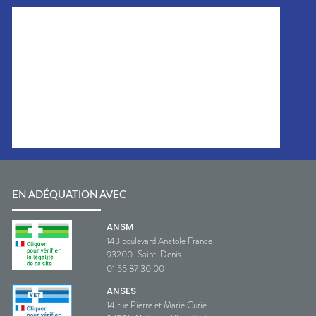
EN ADÉQUATION AVEC
ANSM
143 boulevard Anatole France
93200
Saint-Denis
01 55 87 30 00
ANSES
14 rue Pierre et Marie Curie