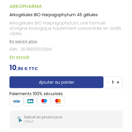
Gencives
ARKOPHARMA
Hygiène
bucco-
Arkogélules BIO Harpagophytum 45 gélules
dentaire
Arkogélules BIO Harpagophytum, une formule
d’origine biologique hautement concentrée en actifs
ciblés.
En savoir plus
EAN :
3578835503104
En stock
10
,
90
€ TTC
Ajouter au panier
-
1
+
Paiements 100% sécurisés
Retrait en pharmacie
Offert