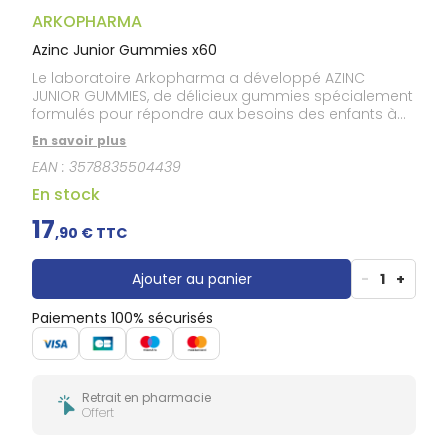
Gencives
ARKOPHARMA
Hygiène
bucco-
Azinc Junior Gummies x60
dentaire
Le laboratoire Arkopharma a développé AZINC
JUNIOR GUMMIES, de délicieux gummies spécialement
formulés pour répondre aux besoins des enfants à
partir de 3 ans.
En savoir plus
EAN :
3578835504439
En stock
17
,
90
€ TTC
Ajouter au panier
-
1
+
Paiements 100% sécurisés
Retrait en pharmacie
Offert