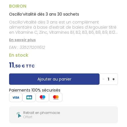
Gencives
BOIRON
Hygiène
bucco-
Oscillo’vitalité dès 3 ans 30 sachets
dentaire
Oscillo’vitalité dès 3 ans est un complément
alimentaire à base d’extrait de baies d’Argousier titré
en Vitamine C, Zinc, Vitamines B1, B2, B3, B6, B8, B9, B12,
D3 et K2.
En savoir plus
EAN :
3352712011612
En stock
11
,
50
€ TTC
Ajouter au panier
-
1
+
Paiements 100% sécurisés
Retrait en pharmacie
Offert