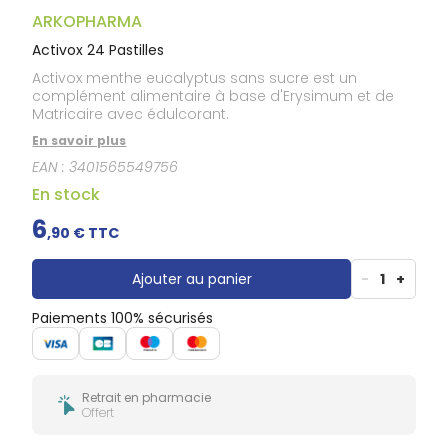
Gencives
ARKOPHARMA
Hygiène
bucco-
Activox 24 Pastilles
dentaire
Activox menthe eucalyptus sans sucre est un
complément alimentaire à base d'Erysimum et de
Matricaire avec édulcorant.
En savoir plus
EAN :
3401565549756
En stock
6
,
90
€ TTC
Ajouter au panier
-
1
+
Paiements 100% sécurisés
Retrait en pharmacie
Offert