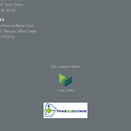
00
Saint-Denis
5 87 30 00
ES
e Pierre et Marie Curie
1
Maisons-Alfort Cedex
 77 13 50
Une création Valwin