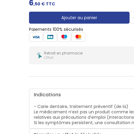
6
Gencives
,
50
€ TTC
Hygiène
bucco-
Ajouter au panier
dentaire
Paiements 100% sécurisés
Retrait en pharmacie
Offert
Indications
- Carie dentaire, traitement préventif (de la)
Le médicament n’est pas un produit comme les
relatives aux précautions d’emploi (interaction
Si les symptômes persistent, une consultatio