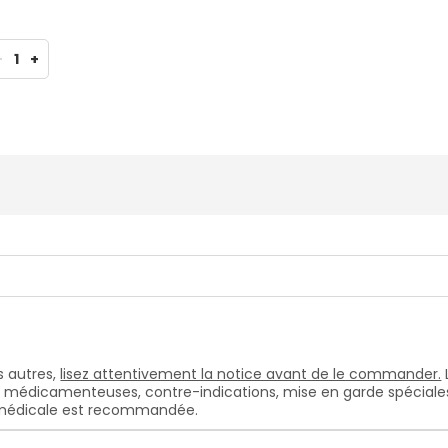
-
1
+
 autres,
lisez attentivement la notice avant de le commander.
s médicamenteuses, contre-indications, mise en garde spéciales, e
n médicale est recommandée.