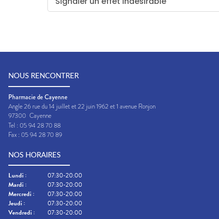
Signaler un effet indésirable
NOUS RENCONTRER
Pharmacie de Cayenne
Angle 26 rue du 14 juillet et 22 juin 1962 et 1 avenue Ronjon
97300
Cayenne
Tel :
05 94 28 70 88
Fax :
05 94 28 70 89
NOS HORAIRES
Lundi
:
07:30-20:00
Mardi
:
07:30-20:00
Mercredi
:
07:30-20:00
Jeudi
:
07:30-20:00
Vendredi
:
07:30-20:00