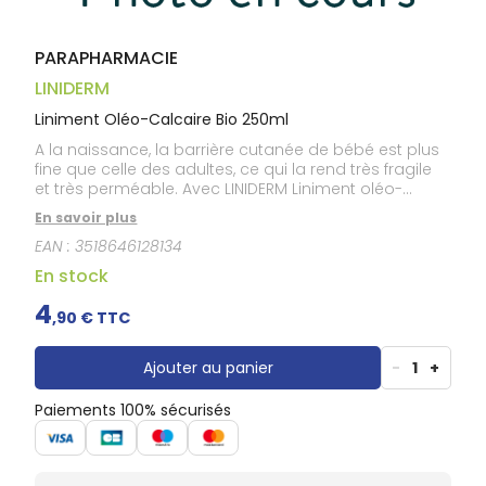
Gencives
Hygiène
bucco-
PARAPHARMACIE
dentaire
LINIDERM
Liniment Oléo-Calcaire Bio 250ml
A la naissance, la barrière cutanée de bébé est plus
fine que celle des adultes, ce qui la rend très fragile
et très perméable. Avec LINIDERM Liniment oléo-
calcaire, les Laboratoires Gilbert vous
En savoir plus
accompagnent au quotidien pour nettoyer et
EAN :
3518646128134
protéger efficacement le siège de bébé. Formulé à
base d’eau de chaux et d’huile d’olive vierge, ce
En stock
liniment oléo-calcaire est basé sur la formule de la
Pharmacopée Française et contient 100%
4
,
90
€ TTC
d’ingrédients d’origine naturelle.
Ajouter au panier
-
1
+
Paiements 100% sécurisés