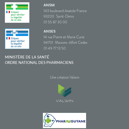
ANSM
143 boulevard Anatole France
93200
Saint-Denis
01 55 87 30 00
ANSES
14 rue Pierre et Marie Curie
94701
Maisons-Alfort Cedex
01 49 77 13 50
MINISTÈRE DE LA SANTÉ
ORDRE NATIONAL DES PHARMACIENS
Une création Valwin