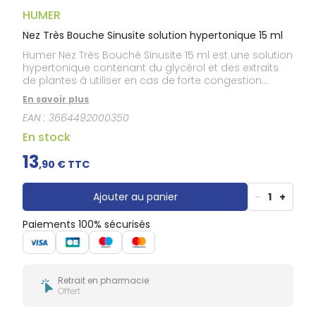
Gencives
HUMER
Hygiène
bucco-
Nez Très Bouche Sinusite solution hypertonique 15 ml
dentaire
Humer Nez Très Bouché Sinusite 15 ml est une solution
hypertonique contenant du glycérol et des extraits
de plantes à utiliser en cas de forte congestion
nasale lors d'une sinusite, d'un rhume ou d'une
En savoir plus
rhinopharyngite car il débouche rapidement le nez et
EAN :
3664492000350
soulage la pression au niveau des sinus et la
douleur.Enrichie en extraits de plantes, cette solution
En stock
hypertonique fluidifie les sécrétions nasales et facilite
l'élimination des bactéries et virus. Rapidement, la
13
,
90
€ TTC
congestion nasale et les symptômes de la
rhinosinusite sont diminués.
Ajouter au panier
-
1
+
Paiements 100% sécurisés
Retrait en pharmacie
Offert