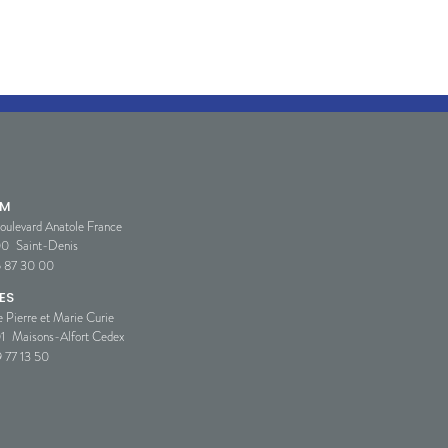
SM
oulevard Anatole France
00
Saint-Denis
5 87 30 00
ES
e Pierre et Marie Curie
1
Maisons-Alfort Cedex
 77 13 50