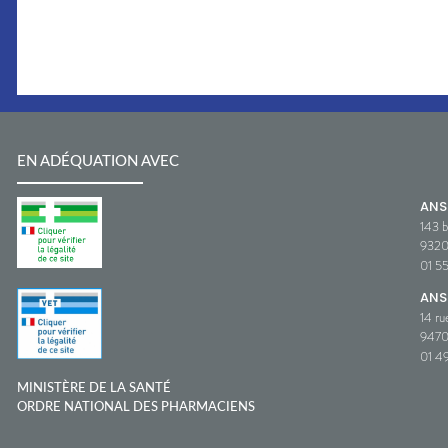
EN ADÉQUATION AVEC
AN
143 b
932
01 5
ANS
14 ru
9470
01 49
MINISTÈRE DE LA SANTÉ
ORDRE NATIONAL DES PHARMACIENS