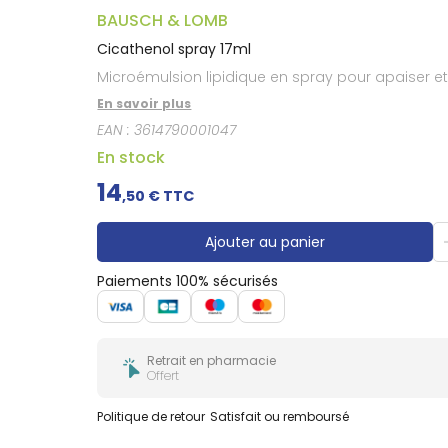
Gencives
BAUSCH & LOMB
Hygiène
bucco-
Cicathenol spray 17ml
dentaire
Microémulsion lipidique en spray pour apaiser et 
En savoir plus
EAN :
3614790001047
En stock
14
,
50
€ TTC
Ajouter au panier
Paiements 100% sécurisés
Retrait en pharmacie
Offert
Politique de retour
Satisfait ou remboursé