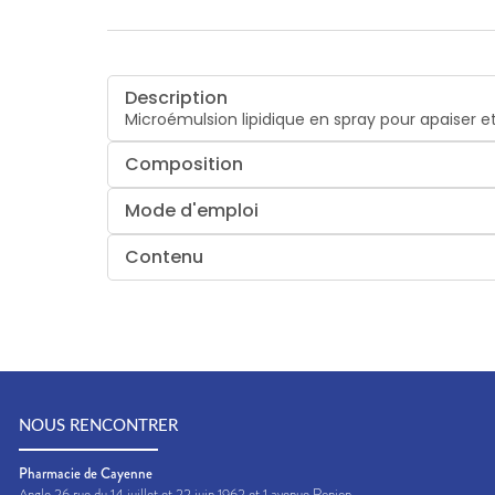
Description
Microémulsion lipidique en spray pour apaiser et 
Composition
Mode d'emploi
Contenu
NOUS RENCONTRER
Pharmacie de Cayenne
Angle 26 rue du 14 juillet et 22 juin 1962 et 1 avenue Ronjon