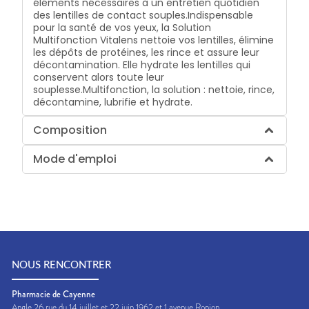
éléments nécessaires à un entretien quotidien
des lentilles de contact souples.Indispensable
pour la santé de vos yeux, la Solution
Multifonction Vitalens nettoie vos lentilles, élimine
les dépôts de protéines, les rince et assure leur
décontamination. Elle hydrate les lentilles qui
conservent alors toute leur
souplesse.Multifonction, la solution : nettoie, rince,
décontamine, lubrifie et hydrate.
Composition
Mode d'emploi
NOUS RENCONTRER
Pharmacie de Cayenne
Angle 26 rue du 14 juillet et 22 juin 1962 et 1 avenue Ronjon