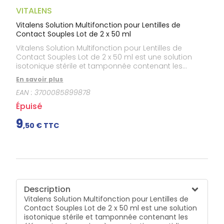
Gencives
VITALENS
Hygiène
bucco-
Vitalens Solution Multifonction pour Lentilles de
dentaire
Contact Souples Lot de 2 x 50 ml
Vitalens Solution Multifonction pour Lentilles de
Contact Souples Lot de 2 x 50 ml est une solution
isotonique stérile et tamponnée contenant les
éléments nécessaires à un entretien quotidien des
En savoir plus
lentilles de contact souples.Indispensable pour la
EAN :
3700085899878
santé de vos yeux, la Solution Multifonction Vitalens
nettoie vos lentilles, élimine les dépôts de protéines,
Épuisé
les rince et assure leur décontamination. Elle hydrate
les lentilles qui conservent alors toute leur
9
,
50
€ TTC
souplesse.Multifonction, la solution : nettoie, rince,
décontamine, lubrifie et hydrate.
Description
Vitalens Solution Multifonction pour Lentilles de
Contact Souples Lot de 2 x 50 ml est une solution
isotonique stérile et tamponnée contenant les