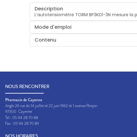
Description
L’autotensiomètre TORM BP3KD1-3N mesure la pre
Mode d'emploi
Contenu
NOUS RENCONTRER
Pharmacie de Cayenne
Angle 26 rue du 14 juillet et 22 juin 1962 et 1 avenue Ronjon
97300
Cayenne
Tel :
05 94 28 70 88
Fax :
05 94 28 70 89
NOS HORAIRES