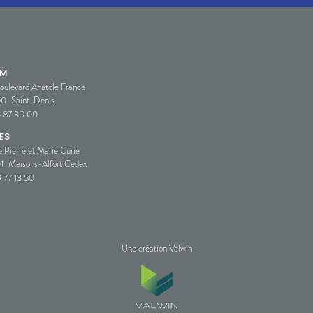
SM
oulevard Anatole France
00
Saint-Denis
5 87 30 00
ES
e Pierre et Marie Curie
1
Maisons-Alfort Cedex
 77 13 50
Une création Valwin