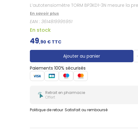
Gencives
L’autotensiomètre TORM BP3KD1-3N mesure la pres
Hygiène
En savoir plus
bucco-
dentaire
EAN :
3614819995951
En stock
49
,
90
€ TTC
Ajouter au panier
Paiements 100% sécurisés
Retrait en pharmacie
Offert
Politique de retour
Satisfait ou remboursé