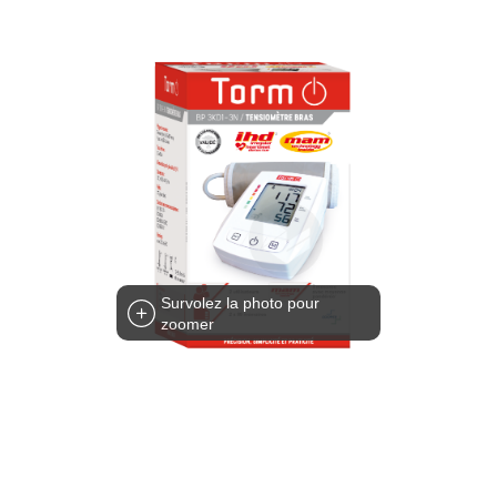
Survolez la photo pour
zoomer