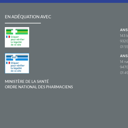
EN ADÉQUATION AVEC
AN
143 b
932
01 5
ANS
14 ru
9470
01 49
MINISTÈRE DE LA SANTÉ
ORDRE NATIONAL DES PHARMACIENS