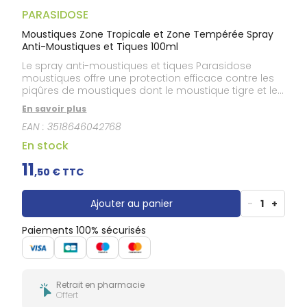
Gencives
PARASIDOSE
Hygiène
bucco-
Moustiques Zone Tropicale et Zone Tempérée Spray
dentaire
Anti-Moustiques et Tiques 100ml
Le spray anti-moustiques et tiques Parasidose
moustiques offre une protection efficace contre les
piqûres de moustiques dont le moustique tigre et les
piqûres de tiques pendant 6 heures.
En savoir plus
EAN :
3518646042768
En stock
11
,
50
€ TTC
Ajouter au panier
-
1
+
Paiements 100% sécurisés
Retrait en pharmacie
Offert