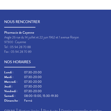
NOUS RENCONTRER
Pharmacie de Cayenne
Angle 26 rue du 14 juillet et 22 juin 1962 et 1 avenue Ronjon
97300
Cayenne
Tel :
05 94 28 70 88
Fax :
05 94 28 70 89
NOS HORAIRES
Lundi
:
07:30-20:00
Mardi
:
07:30-20:00
Mercredi
:
07:30-20:00
Jeudi
:
07:30-20:00
Vendredi
:
07:30-20:00
Samedi
:
08:00-13:00, 15:30-19:30
Dimanche
:
Fermé
CGUVL
Mentions légales
Plan du site
Données personnelles et cookies