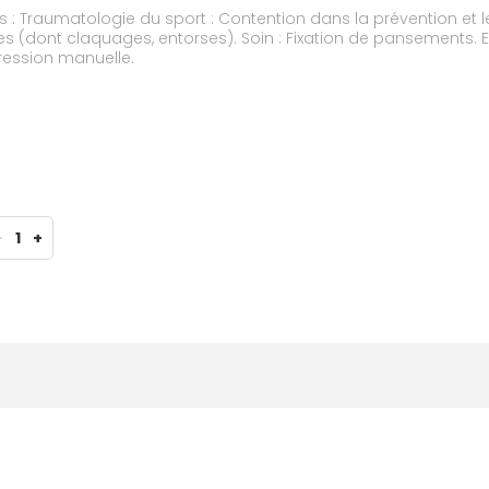
 : Traumatologie du sport : Contention dans la prévention et 
s (dont claquages, entorses). Soin : Fixation de pansements. Ex
ession manuelle.
-
1
+