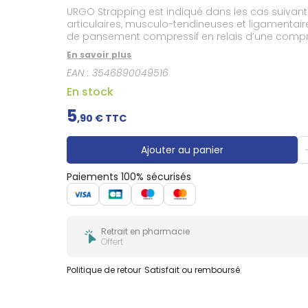
Gencives
URGO Strapping est indiqué dans les cas suivants
Hygiène
articulaires, musculo-tendineuses et ligamentaire
bucco-
de pansement compressif en relais d’une compr
dentaire
En savoir plus
EAN :
3546890049516
En stock
5
,
90
€ TTC
Ajouter au panier
Paiements 100% sécurisés
Retrait en pharmacie
Offert
Politique de retour
Satisfait ou remboursé