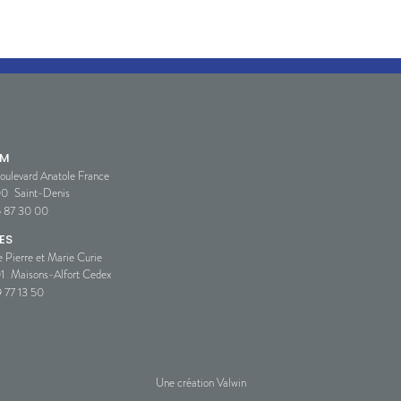
SM
oulevard Anatole France
00
Saint-Denis
5 87 30 00
ES
e Pierre et Marie Curie
1
Maisons-Alfort Cedex
 77 13 50
Une création Valwin