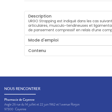
Description
URGO Strapping est indiqué dans les cas suivant
articulaires, musculo-tendineuses et ligamentair
de pansement compressif en relais d’une comp
Mode d'emploi
Contenu
NOUS RENCONTRER
Pharmacie de Cayenne
Angle 26 rue du 14 juillet et 22 juin 1962 et 1 avenue Ronjon
97300
Cayenne