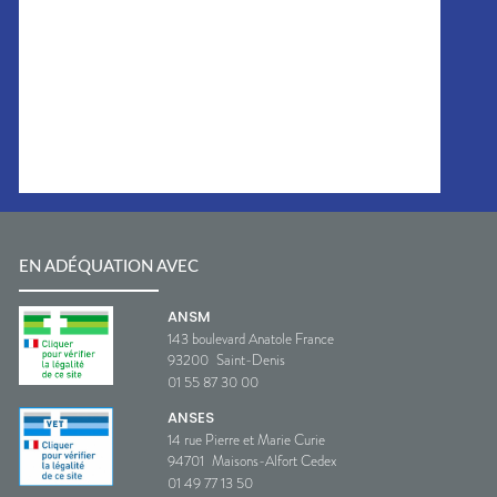
EN ADÉQUATION AVEC
ANSM
143 boulevard Anatole France
93200
Saint-Denis
01 55 87 30 00
ANSES
14 rue Pierre et Marie Curie
94701
Maisons-Alfort Cedex
01 49 77 13 50