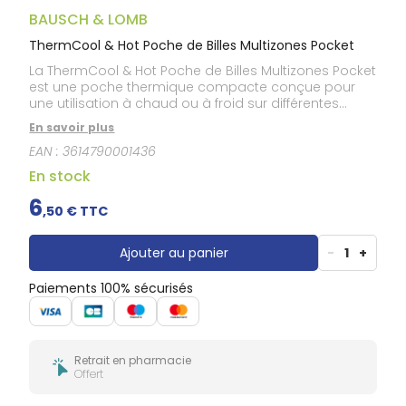
Gencives
BAUSCH & LOMB
Hygiène
bucco-
ThermCool & Hot Poche de Billes Multizones Pocket
dentaire
La ThermCool & Hot Poche de Billes Multizones Pocket
est une poche thermique compacte conçue pour
une utilisation à chaud ou à froid sur différentes
zones du corps. Remplie de billes souples, elle
En savoir plus
s’adapte facilement à la zone d’application pour
EAN :
3614790001436
offrir un confort optimal. Son format pocket pratique
permet de l’emporter facilement et de l’utiliser selon
En stock
les besoins.
6
,
50
€ TTC
Ajouter au panier
-
1
+
Paiements 100% sécurisés
Retrait en pharmacie
Offert