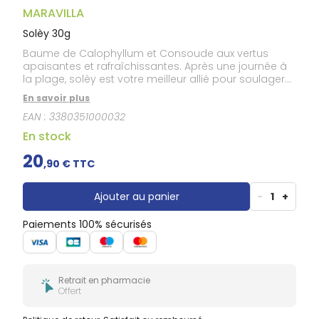
Gencives
MARAVILLA
Hygiène
bucco-
Solèy 30g
dentaire
Baume de Calophyllum et Consoude aux vertus
apaisantes et rafraîchissantes. Après une journée à
la plage, solèy est votre meilleur allié pour soulager
les brûlures.
En savoir plus
EAN :
3380351000032
En stock
20
,
90
€ TTC
Ajouter au panier
-
1
+
Paiements 100% sécurisés
Retrait en pharmacie
Offert