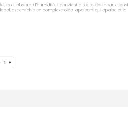
urs et absorbe l'humidité. Il convient à toutes les peaux sen
alcool, est enrichie en complexe oléo-apaisant qui apaise et 
-
1
+