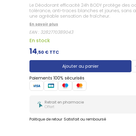
Gencives
Le Déodorant efficacité 24h BODY protège des ode
Hygiène
tolérance, anti-traces blanches et jaunes, sans 
bucco-
une agréable sensation de fraîcheur.
dentaire
En savoir plus
EAN :
3282770389043
En stock
14
,
50
€ TTC
Ajouter au panier
Paiements 100% sécurisés
Retrait en pharmacie
Offert
Politique de retour
Satisfait ou remboursé