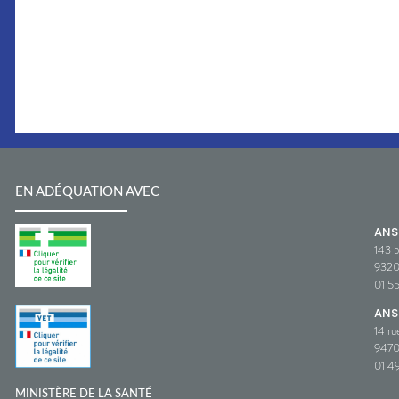
EN ADÉQUATION AVEC
AN
143 b
932
01 5
ANS
14 ru
9470
01 49
MINISTÈRE DE LA SANTÉ