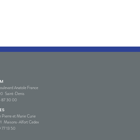
SM
oulevard Anatole France
00
Saint-Denis
5 87 30 00
ES
e Pierre et Marie Curie
1
Maisons-Alfort Cedex
 77 13 50