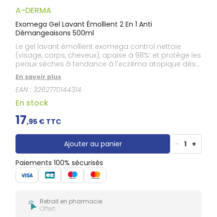
Gencives
A-DERMA
Hygiène
bucco-
Exomega Gel Lavant Émollient 2 En 1 Anti
dentaire
Démangeaisons 500ml
Le gel lavant émollient exomega control nettoie
(visage, corps, cheveux), apaise à 98%¹ et protège les
peaux sèches à tendance à l'eczéma atopique dès
la naissance grâce à sa formule biodegradable
En savoir plus
contenant 86% d'ingrédients d'origine naturelle. Soin
EAN :
3282770144314
délicatement parfumé qui nettoie et apaise dès la
naissance. Testé sous contrôle dermatologique et
En stock
pédiatrique. Sans savon.
17
,
95
€ TTC
Ajouter au panier
-
1
+
Paiements 100% sécurisés
Retrait en pharmacie
Offert