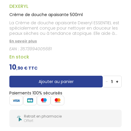
Gencives
DEXERYL
Hygiène
bucco-
Crème de douche apaisante 500ml
dentaire
La Crème de douche apaisante Dexeryl ESSENTIEL est
spécialement conçue pour nettoyer en douceur les
peaux sèches ou à tendance atopique. Elle aide à
renforcer la barrière cutanée, protège la peau du
En savoir plus
dessèchement et apaise les tiraillements. La peau
EAN :
3573994005681
est hydratée durablement.
En stock
10
,
90
€ TTC
Ajouter au panier
-
1
+
Paiements 100% sécurisés
Retrait en pharmacie
Offert