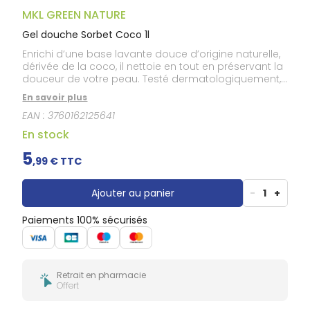
Gencives
MKL GREEN NATURE
Hygiène
bucco-
Gel douche Sorbet Coco 1l
dentaire
Enrichi d’une base lavante douce d’origine naturelle,
dérivée de la coco, il nettoie en tout en préservant la
douceur de votre peau. Testé dermatologiquement,
il convient à tous les types de peau, parfaitement
En savoir plus
adapté pour l'utilisation par toute la famille à partir
EAN :
3760162125641
de 3 ans. Son parfum délicat et sa texture veloutée
offrent un agréable moment de plaisir sous la
En stock
douche.
5
,
99
€ TTC
Ajouter au panier
-
1
+
Paiements 100% sécurisés
Retrait en pharmacie
Offert