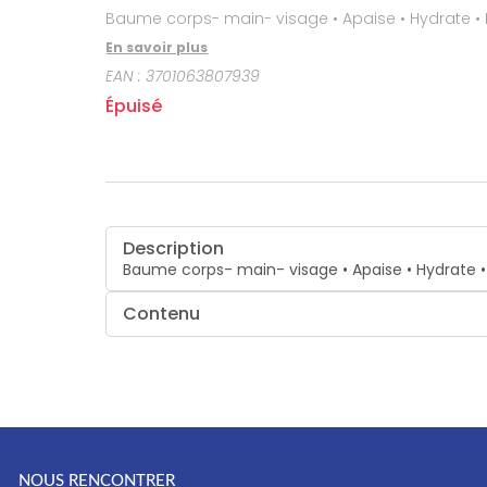
Gencives
Baume
Hygiène
En savoir plus
bucco-
dentaire
EAN :
3701063807939
Épuisé
Description
Baume corps- main- visage • Apaise • Hydrate • 
Contenu
NOUS RENCONTRER