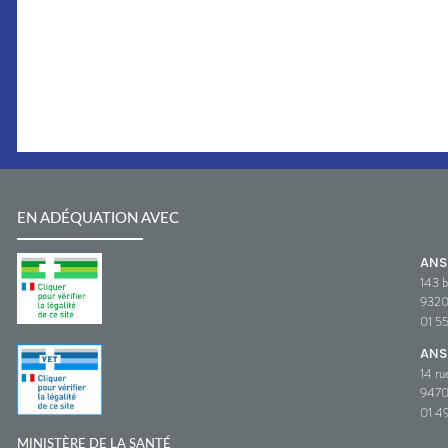
EN ADÉQUATION AVEC
AN
143 b
932
01 5
ANS
14 ru
9470
01 49
MINISTÈRE DE LA SANTÉ