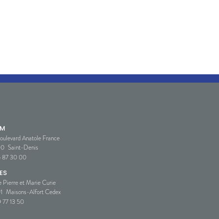
SM
oulevard Anatole France
00
Saint-Denis
5 87 30 00
ES
e Pierre et Marie Curie
1
Maisons-Alfort Cedex
 77 13 50