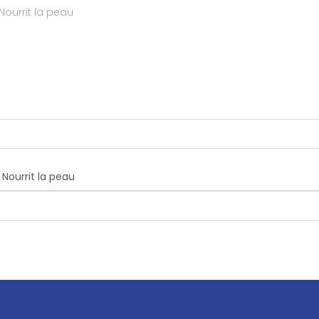
 corps- main- visage • Apaise • Hydrate • Nourrit la peau
Nourrit la peau