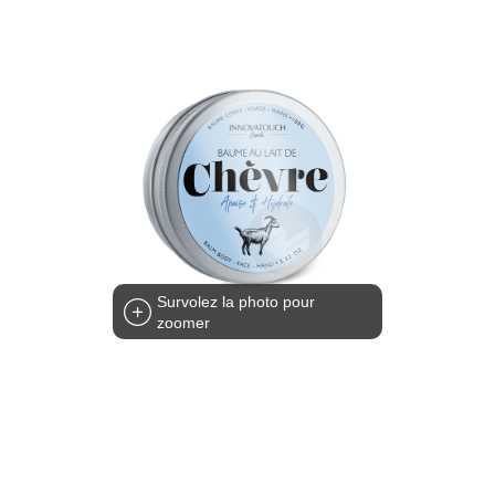
Survolez la photo pour
zoomer