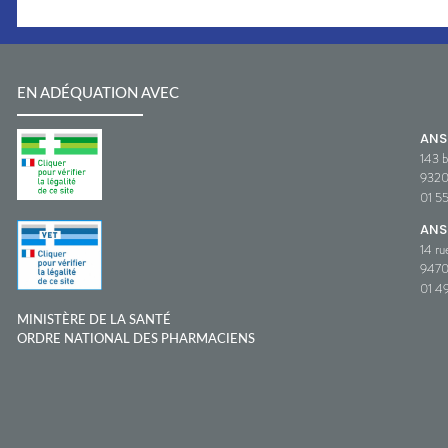
EN ADÉQUATION AVEC
AN
143 b
932
01 5
ANS
14 ru
9470
01 49
MINISTÈRE DE LA SANTÉ
ORDRE NATIONAL DES PHARMACIENS