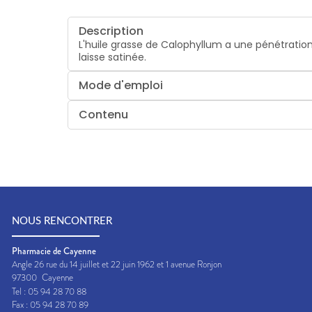
Description
L'huile grasse de Calophyllum a une pénétration f
laisse satinée.
Mode d'emploi
Contenu
NOUS RENCONTRER
Pharmacie de Cayenne
Angle 26 rue du 14 juillet et 22 juin 1962 et 1 avenue Ronjon
97300
Cayenne
Tel :
05 94 28 70 88
Fax :
05 94 28 70 89