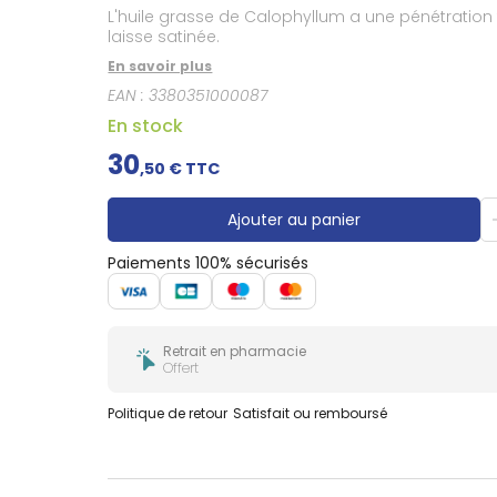
Gencives
L'huile grasse de Calophyllum a une pénétration fa
Hygiène
laisse satinée.
bucco-
En savoir plus
dentaire
EAN :
3380351000087
En stock
30
,
50
€ TTC
Ajouter au panier
Paiements 100% sécurisés
Retrait en pharmacie
Offert
Politique de retour
Satisfait ou remboursé