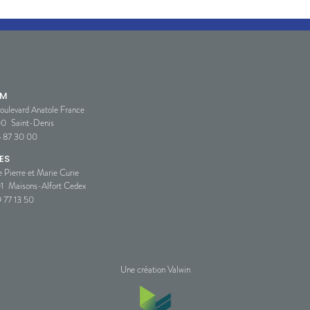
SM
oulevard Anatole France
00
Saint-Denis
5 87 30 00
ES
e Pierre et Marie Curie
1
Maisons-Alfort Cedex
 77 13 50
Une création Valwin