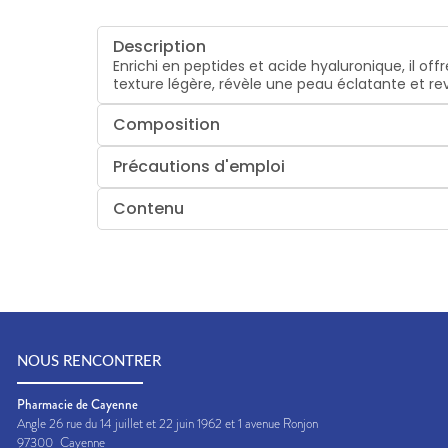
Description
Enrichi en
peptides
et
acide hyaluronique
, il of
texture légère, révèle une peau éclatante et revi
Composition
Précautions d'emploi
Contenu
NOUS RENCONTRER
Pharmacie de Cayenne
Angle 26 rue du 14 juillet et 22 juin 1962 et 1 avenue Ronjon
97300
Cayenne