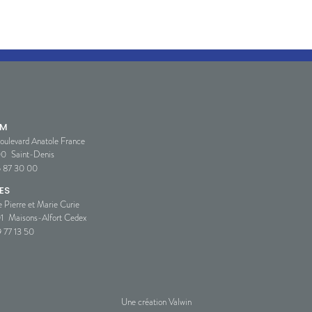
SM
oulevard Anatole France
00
Saint-Denis
5 87 30 00
ES
e Pierre et Marie Curie
1
Maisons-Alfort Cedex
 77 13 50
Une création Valwin