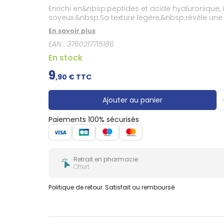
Gencives
Enrichi en&nbsp;peptides et acide hyaluronique, il 
Hygiène
soyeux.&nbsp;Sa texture légère,&nbsp;révèle une p
bucco-
dentaire
En savoir plus
EAN :
3760217715186
En stock
9
,
90
€ TTC
Ajouter au panier
Paiements 100% sécurisés
Retrait en pharmacie
Offert
Politique de retour
Satisfait ou remboursé