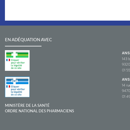
EN ADÉQUATION AVEC
AN
143 b
932
01 5
ANS
14 ru
9470
01 49
MINISTÈRE DE LA SANTÉ
ORDRE NATIONAL DES PHARMACIENS