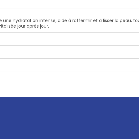
fre une
hydratation intense
, aide à
raffermir
et à
lisser la peau
, t
talisée jour après jour.