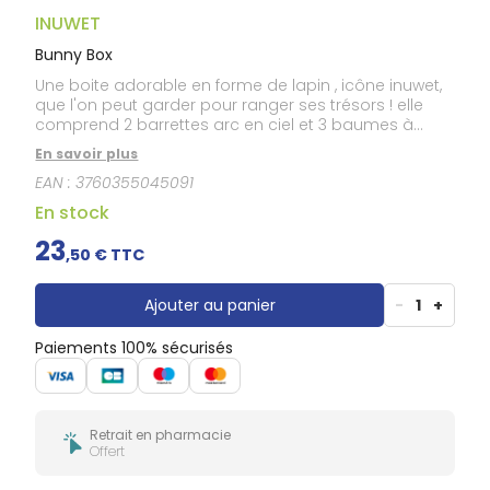
Gencives
INUWET
Hygiène
bucco-
Bunny Box
dentaire
Une boite adorable en forme de lapin , icône inuwet,
que l'on peut garder pour ranger ses trésors ! elle
comprend 2 barrettes arc en ciel et 3 baumes à
lèvres parfumés.
En savoir plus
EAN :
3760355045091
En stock
23
,
50
€ TTC
Ajouter au panier
-
1
+
Paiements 100% sécurisés
Retrait en pharmacie
Offert