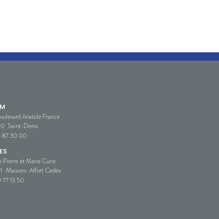
SM
oulevard Anatole France
00
Saint-Denis
5 87 30 00
ES
e Pierre et Marie Curie
1
Maisons-Alfort Cedex
 77 13 50