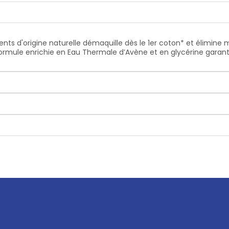
ts d'origine naturelle démaquille dès le 1er coton* et élimine m
a formule enrichie en Eau Thermale d’Avène et en glycérine gara