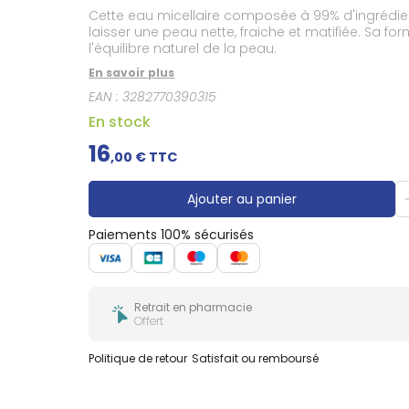
Gencives
Cette eau micellaire composée à 99% d'ingrédient
Hygiène
laisser une peau nette, fraiche et matifiée. Sa f
bucco-
l'équilibre naturel de la peau.
dentaire
En savoir plus
EAN :
3282770390315
En stock
16
,
00
€ TTC
Ajouter au panier
Paiements 100% sécurisés
Retrait en pharmacie
Offert
Politique de retour
Satisfait ou remboursé