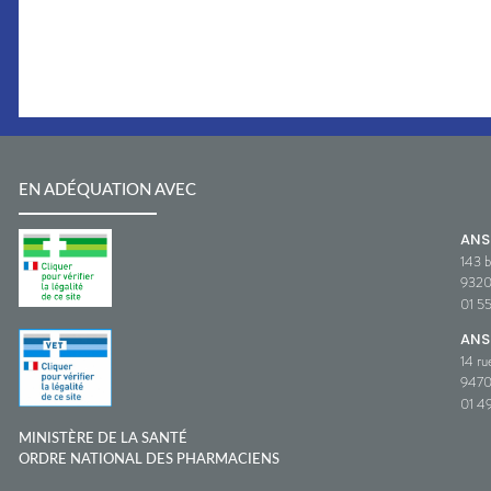
EN ADÉQUATION AVEC
AN
143 b
932
01 5
ANS
14 ru
9470
01 49
MINISTÈRE DE LA SANTÉ
ORDRE NATIONAL DES PHARMACIENS