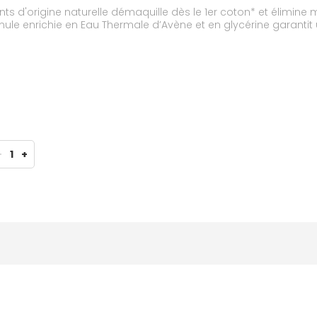
s d'origine naturelle démaquille dès le 1er coton* et élimine m
ormule enrichie en Eau Thermale d’Avène et en glycérine garant
-
1
+