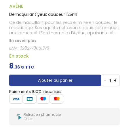
Gencives
AVÈNE
Hygiène
bucco-
Démaquillant yeux douceur 125ml
dentaire
Ce démaquillant pour les yeux élimine en douceur le
maquillage. Ses agents nettoyants doux, isotoniques
aux larmes, et l’Eau thermale d’Avène, apaisante et
anti-irritante, respectent les peaux sensibles. Il
En savoir plus
démaquille sans frotter les cils et paupières des yeux
EAN :
3282779051378
sensibles, y compris des porteurs de lentilles, et les
paupières sujettes aux irritations. Le démaquillant
En stock
douceur laisse une agréable sensation de fraîcheur
et de confort. Sa texture gel-aqueux est douce et
8
,
36
€ TTC
fluide, non-grasse et sans résidu qui gêne la vision.
Sans parfum.
Ajouter au panier
-
1
+
Paiements 100% sécurisés
Retrait en pharmacie
Offert