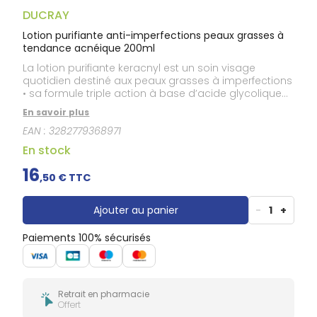
Gencives
DUCRAY
Hygiène
bucco-
Lotion purifiante anti-imperfections peaux grasses à
dentaire
tendance acnéique 200ml
La lotion purifiante keracnyl est un soin visage
quotidien destiné aux peaux grasses à imperfections
• sa formule triple action à base d’acide glycolique
et d’acide salicylique, assainit, resserre les pores et
En savoir plus
matifie la peau • un soin sans rinçage qui procure un
EAN :
3282779368971
effet de fraîcheur immédiat et laisse la peau
parfaitement nette.
En stock
16
,
50
€ TTC
Ajouter au panier
-
1
+
Paiements 100% sécurisés
Retrait en pharmacie
Offert