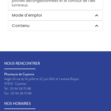
poches décongestionnées et le contour de l’œil
lumineux.
Mode d'emploi
Contenu
NOUS RENCONTRER
Pharmacie de Cayenne
Angle 26 rue du 14 juillet et 22 juin 1962 et 1 avenue Ronjon
97300
Cayenne
Tel :
05 94 28 70 88
Fax :
05 94 28 70 89
NOS HORAIRES