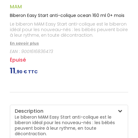
Gencives
MAM
Hygiène
bucco-
Biberon Easy Start anti-colique ocean 160 ml 0+ mois
dentaire
Le biberon MAM Easy Start anti-colique est le biberon
idéal pour les nouveau-nés : les bébés peuvent boire
à leur rythme, en toute décontraction.
En savoir plus
EAN :
9001616836473
Épuisé
11
,
90
€ TTC
Description
Le biberon MAM Easy Start anti-colique est le
biberon idéal pour les nouveau-nés : les bébés
peuvent boire à leur rythme, en toute
décontraction.