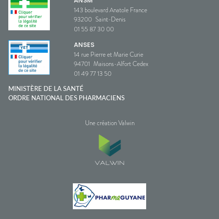
ANSM
143 boulevard Anatole France
93200
Saint-Denis
01 55 87 30 00
ANSES
14 rue Pierre et Marie Curie
94701
Maisons-Alfort Cedex
01 49 77 13 50
MINISTÈRE DE LA SANTÉ
ORDRE NATIONAL DES PHARMACIENS
Une création Valwin