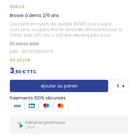
Gencives
INAVA
Hygiène
bucco-
Brosse à dents 2/6 ans
dentaire
Les brins en nylon de qualité 15/100 à la coupe
concave, souples, fins et arrondis d’Inava Brosse à
Dents Kids 0/6 ans s ont été développés pour
respecter les dents de lait et les gencives des plus
En savoir plus
jeunes. Sa petite tête est spécialement conçue pour
EAN :
3577056002175
les mâchoires des enfants. Son manche
ergonomique, idéal pour acquérir de bonnes
En stock
habitudes d’hygiène bucco-dentaire dès le plus
jeune âge, se décline dans différentes couleurs
3
,
50
€ TTC
adorables.
Ajouter au panier
-
1
+
Paiements 100% sécurisés
Retrait en pharmacie
Offert