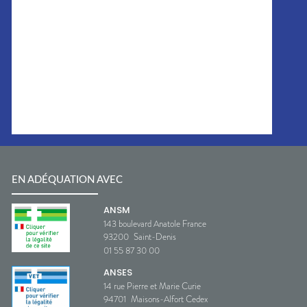
EN ADÉQUATION AVEC
ANSM
143 boulevard Anatole France
93200
Saint-Denis
01 55 87 30 00
ANSES
14 rue Pierre et Marie Curie
94701
Maisons-Alfort Cedex