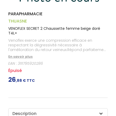
Gencives
Hygiène
bucco-
PARAPHARMACIE
dentaire
THUASNE
VENOFLEX SECRET 2 Chaussette femme beige doré
T4L+
Venoflex exerce une compression efficace en
respectant la dégressivité nécessaire à
l'amélioration du retour veineux.Répond parfaitement
à la prescription médicale.La finesse de la maille et
En savoir plus
la haute qualité des fibres élastiques de Venoflex
EAN :
3111795920286
améliorent à la fois l'esthétique du produit et le
confort du patient :douceur et souplesse,finesse,
Épuisé
brillance et transparence,facilité d'enfilage.Venoflex,
par ses propriétés, optimise l'observance
26
,
88
€ TTC
thérapeutique.Taille: 4L+.Couleur: beige doré.
Description