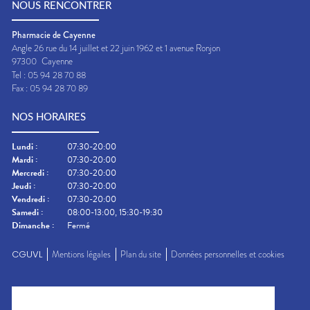
NOUS RENCONTRER
Pharmacie de Cayenne
Angle 26 rue du 14 juillet et 22 juin 1962 et 1 avenue Ronjon
97300
Cayenne
Tel :
05 94 28 70 88
Fax :
05 94 28 70 89
NOS HORAIRES
Lundi
:
07:30-20:00
Mardi
:
07:30-20:00
Mercredi
:
07:30-20:00
Jeudi
:
07:30-20:00
Vendredi
:
07:30-20:00
Samedi
:
08:00-13:00, 15:30-19:30
Dimanche
:
Fermé
CGUVL
Mentions légales
Plan du site
Données personnelles et cookies