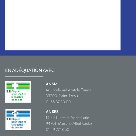
EN ADÉQUATION AVEC
ANSM
143 boulevard Anatole France
93200
Saint-Denis
01 55 87 30 00
ANSES
14 rue Pierre et Marie Curie
94701
Maisons-Alfort Cedex
01 49 77 13 50