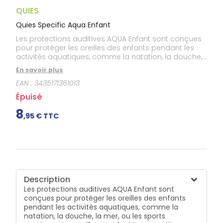
Gencives
QUIES
Hygiène
bucco-
Quies Specific Aqua Enfant
dentaire
Les protections auditives AQUA Enfant sont conçues
pour protéger les oreilles des enfants pendant les
activités aquatiques, comme la natation, la douche,
la mer, ou les sports nautiques. Leur taille est
En savoir plus
adaptée aux petits conduits auditifs, offrant ainsi une
EAN :
3435171361013
protection optimale et un confort durable.
Ergonomiques avec leur forme anatomique à 4
Épuisé
collerettes, elles garantissent une étanchéité parfaite
et un port agréable sans irritation. Ces bouchons
8
,
95
€ TTC
conviennent aussi aux adultes ayant des conduits
plus petits ou sensibles. Réutilisables et faciles à
nettoyer, ils sont livrés avec une boîte de rangement
pratique. Les AQUA Enfant peuvent être portés seuls
ou sous un bonnet de bain, permettant à l’enfant de
rester connecté à son environnement sonore.
Description
Les protections auditives AQUA Enfant sont
conçues pour protéger les oreilles des enfants
pendant les activités aquatiques, comme la
natation, la douche, la mer, ou les sports