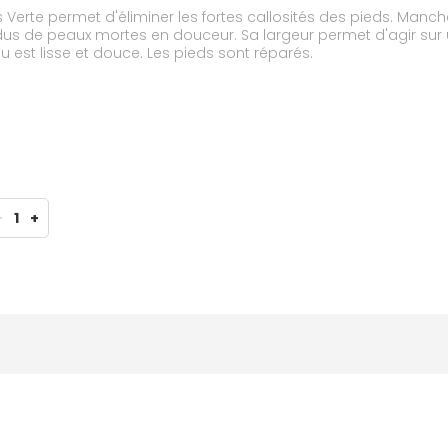
les fortes callosités des pieds. Manche long Prise en main facile Large râpe Cette râpe
ésidus de peaux mortes en douceur. Sa largeur permet d'agir 
 est lisse et douce. Les pieds sont réparés.
-
1
+