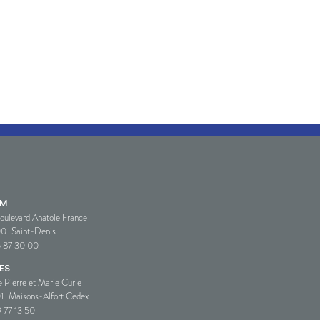
SM
oulevard Anatole France
00
Saint-Denis
5 87 30 00
ES
e Pierre et Marie Curie
1
Maisons-Alfort Cedex
 77 13 50