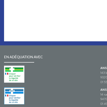
EN ADÉQUATION AVEC
AN
143 b
932
01 5
ANS
14 ru
9470
01 49