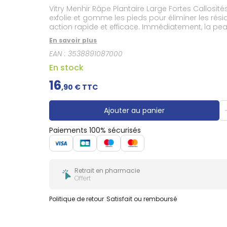
Gencives
Vitry Menhir Râpe Plantaire Large Fortes Callosités Verte permet d'éliminer 
Hygiène
exfolie et gomme les pieds pour éliminer les r
bucco-
action rapide et efficace. Immédiatement, la peau
dentaire
En savoir plus
EAN :
3538891087000
En stock
16
,
90
€ TTC
Ajouter au panier
Paiements 100% sécurisés
Retrait en pharmacie
Offert
Politique de retour
Satisfait ou remboursé