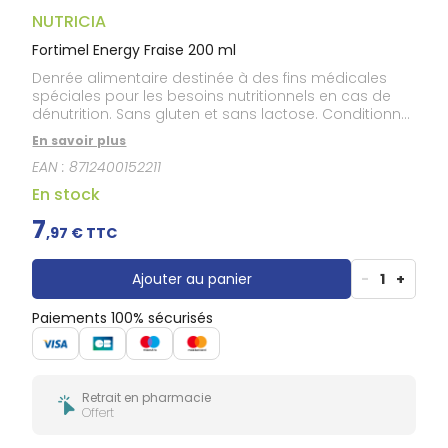
Gencives
NUTRICIA
Hygiène
bucco-
Fortimel Energy Fraise 200 ml
dentaire
Denrée alimentaire destinée à des fins médicales
spéciales pour les besoins nutritionnels en cas de
dénutrition. Sans gluten et sans lactose. Conditionné
sous atmosphère protectrice.
En savoir plus
EAN :
8712400152211
En stock
7
,
97
€ TTC
Ajouter au panier
-
1
+
Paiements 100% sécurisés
Retrait en pharmacie
Offert