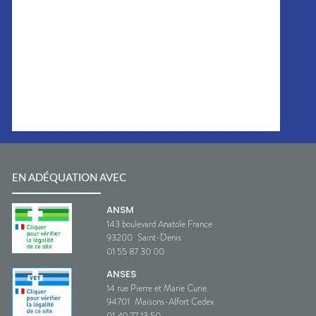
EN ADÉQUATION AVEC
ANSM
143 boulevard Anatole France
93200
Saint-Denis
01 55 87 30 00
ANSES
14 rue Pierre et Marie Curie
94701
Maisons-Alfort Cedex
01 49 77 13 50