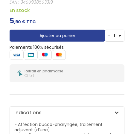
Gencives
EAN :
3400938503319
Hygiène
En stock
bucco-
dentaire
5
,
90
€ TTC
Ajouter au panier
-
1
+
Paiements 100% sécurisés
Retrait en pharmacie
Offert
Indications
- Affection bucco-pharyngée, traitement
adjuvant (d'une)