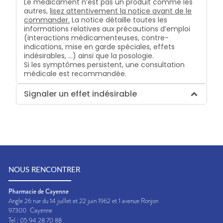
Le médicament n’est pas un produit comme les
autres,
lisez attentivement la notice avant de le
commander.
La notice détaille toutes les
informations relatives aux précautions d’emploi
(interactions médicamenteuses, contre-
indications, mise en garde spéciales, effets
indésirables, …) ainsi que la posologie.
Si les symptômes persistent, une consultation
médicale est recommandée.
Signaler un effet indésirable
NOUS RENCONTRER
Pharmacie de Cayenne
Angle 26 rue du 14 juillet et 22 juin 1962 et 1 avenue Ronjon
97300
Cayenne
Tel :
05 94 28 70 88