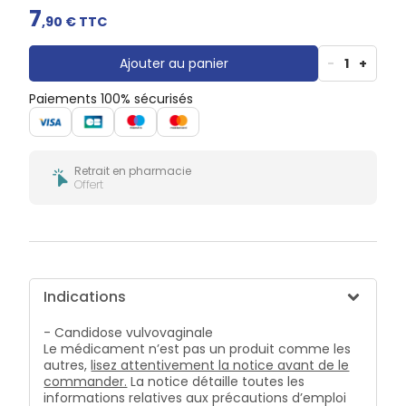
Gencives
7
,
90
€ TTC
Hygiène
bucco-
dentaire
Ajouter au panier
-
1
+
Paiements 100% sécurisés
Retrait en pharmacie
Offert
Indications
- Candidose vulvovaginale
Le médicament n’est pas un produit comme les
autres,
lisez attentivement la notice avant de le
commander.
La notice détaille toutes les
informations relatives aux précautions d’emploi