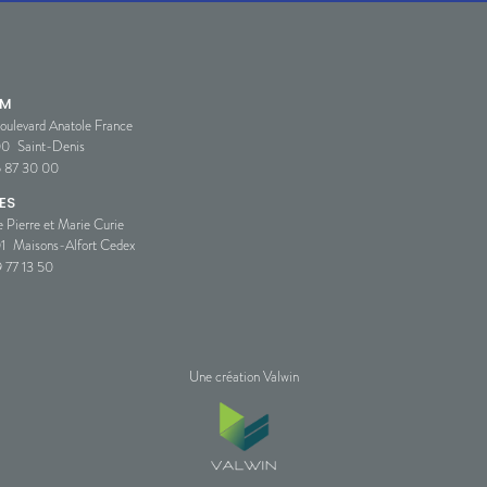
SM
oulevard Anatole France
00
Saint-Denis
5 87 30 00
ES
e Pierre et Marie Curie
1
Maisons-Alfort Cedex
 77 13 50
Une création Valwin