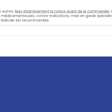
 autres,
lisez attentivement la notice avant de le commander.
s médicamenteuses, contre-indications, mise en garde spéciales, e
n médicale est recommandée.