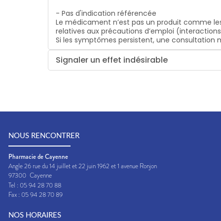
- Pas d'indication référencée
Le médicament n’est pas un produit comme les
relatives aux précautions d’emploi (interaction
Si les symptômes persistent, une consultatio
Signaler un effet indésirable
NOUS RENCONTRER
Pharmacie de Cayenne
Angle 26 rue du 14 juillet et 22 juin 1962 et 1 avenue Ronjon
97300
Cayenne
Tel :
05 94 28 70 88
Fax :
05 94 28 70 89
NOS HORAIRES