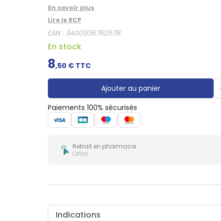
Gencives
En savoir plus
Hygiène
Lire le RCP
bucco-
dentaire
EAN :
3400936760578
En stock
8
,
50
€ TTC
Ajouter au panier
Paiements 100% sécurisés
Retrait en pharmacie
Offert
Indications