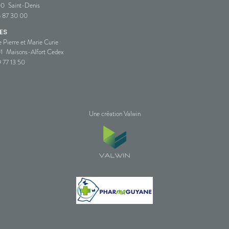
00
Saint-Denis
5 87 30 00
ES
e Pierre et Marie Curie
1
Maisons-Alfort Cedex
 77 13 50
Une création Valwin