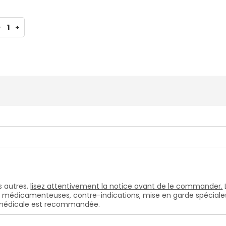
-
1
+
 autres,
lisez attentivement la notice avant de le commander.
s médicamenteuses, contre-indications, mise en garde spéciales, e
n médicale est recommandée.