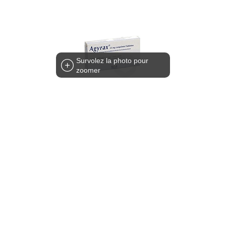
Survolez la photo pour
zoomer