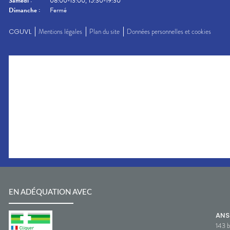
Samedi
:
08:00-13:00, 15:30-19:30
Dimanche
:
Fermé
CGUVL
Mentions légales
Plan du site
Données personnelles et cookies
EN ADÉQUATION AVEC
AN
143 b