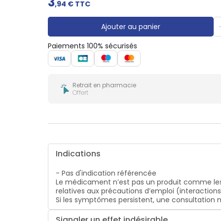
3
Gencives
,
94
€ TTC
Hygiène
bucco-
Ajouter au panier
dentaire
Paiements 100% sécurisés
Retrait en pharmacie
Offert
Indications
- Pas d'indication référencée
Le médicament n’est pas un produit comme les
relatives aux précautions d’emploi (interaction
Si les symptômes persistent, une consultatio
Signaler un effet indésirable