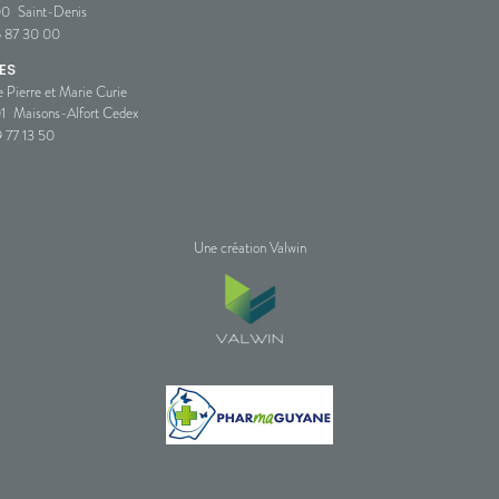
00
Saint-Denis
5 87 30 00
ES
e Pierre et Marie Curie
1
Maisons-Alfort Cedex
 77 13 50
Une création Valwin