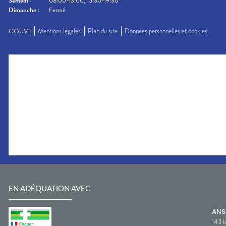
Samedi
:
08:00-13:00, 15:30-19:30
Dimanche
:
Fermé
CGUVL
Mentions légales
Plan du site
Données personnelles et cookies
EN ADÉQUATION AVEC
AN
143 b