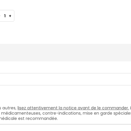
-
1
+
 autres,
lisez attentivement la notice avant de le commander.
s médicamenteuses, contre-indications, mise en garde spéciales, e
n médicale est recommandée.