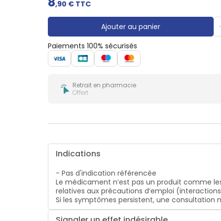
8
Gencives
,
90
€ TTC
Hygiène
bucco-
Ajouter au panier
dentaire
Paiements 100% sécurisés
Retrait en pharmacie
Offert
Indications
- Pas d'indication référencée
Le médicament n’est pas un produit comme les
relatives aux précautions d’emploi (interaction
Si les symptômes persistent, une consultatio
Signaler un effet indésirable