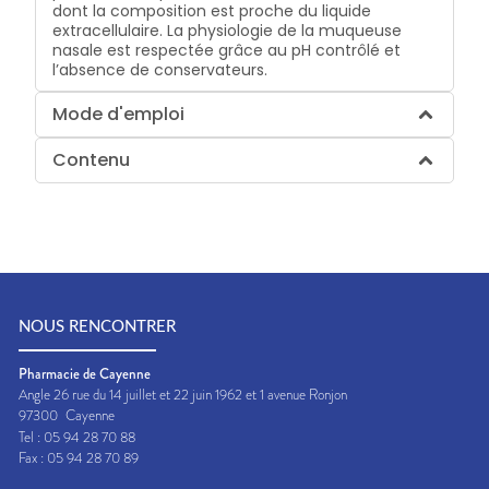
dont la composition est proche du liquide
extracellulaire. La physiologie de la muqueuse
nasale est respectée grâce au pH contrôlé et
l’absence de conservateurs.
Mode d'emploi
Contenu
NOUS RENCONTRER
Pharmacie de Cayenne
Angle 26 rue du 14 juillet et 22 juin 1962 et 1 avenue Ronjon
97300
Cayenne
Tel :
05 94 28 70 88
Fax :
05 94 28 70 89