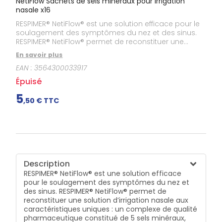
NetiFlow Sachets de sels minéraux pour irrigation
Gencives
nasale x16
Hygiène
bucco-
RESPIMER® NetiFlow® est une solution efficace pour le
dentaire
soulagement des symptômes du nez et des sinus.
RESPIMER® NetiFlow® permet de reconstituer une
solution d’irrigation nasale aux caractéristiques
En savoir plus
uniques : un complexe de qualité pharmaceutique
EAN :
3564300033917
constitué de 5 sels minéraux, dont la composition
est proche du liquide extracellulaire. La physiologie
Épuisé
de la muqueuse nasale est respectée grâce au pH
contrôlé et l’absence de conservateurs.
5
,
50
€ TTC
Description
RESPIMER® NetiFlow® est une solution efficace
pour le soulagement des symptômes du nez et
des sinus. RESPIMER® NetiFlow® permet de
reconstituer une solution d’irrigation nasale aux
caractéristiques uniques : un complexe de qualité
pharmaceutique constitué de 5 sels minéraux,