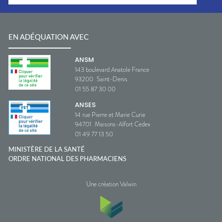
EN ADÉQUATION AVEC
ANSM
143 boulevard Anatole France
93200
Saint-Denis
01 55 87 30 00
ANSES
14 rue Pierre et Marie Curie
94701
Maisons-Alfort Cedex
01 49 77 13 50
MINISTÈRE DE LA SANTÉ
ORDRE NATIONAL DES PHARMACIENS
Une création Valwin