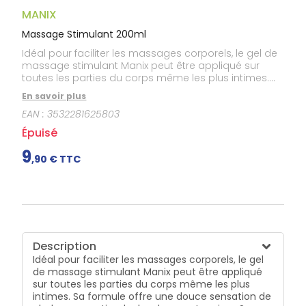
Gencives
MANIX
Hygiène
bucco-
Massage Stimulant 200ml
dentaire
Idéal pour faciliter les massages corporels, le gel de
massage stimulant Manix peut être appliqué sur
toutes les parties du corps même les plus intimes.
Sa formule offre une douce sensation de chaleur
En savoir plus
pour stimuler les deux partenaires. Sa composition à
EAN :
3532281625803
base d’extrait de gingembre promet des moments
de plaisir et d’excitation intenses. Effet chauffant /
Épuisé
stimulant - Soluble à l’eau - Ne colle pas - Sans
conservateur - Compatible avec les préservatifs -
9
,
90
€ TTC
Testé dermatologiquement - pH neutre.
Description
Idéal pour faciliter les massages corporels, le gel
de massage stimulant Manix peut être appliqué
sur toutes les parties du corps même les plus
intimes. Sa formule offre une douce sensation de